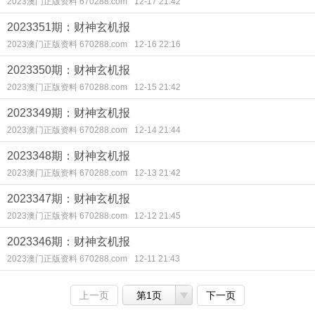
2023澳门正版资料 670288.com
12-17 21:42
2023351期：财神玄机报
2023澳门正版资料 670288.com
12-16 22:16
2023350期：财神玄机报
2023澳门正版资料 670288.com
12-15 21:42
2023349期：财神玄机报
2023澳门正版资料 670288.com
12-14 21:44
2023348期：财神玄机报
2023澳门正版资料 670288.com
12-13 21:42
2023347期：财神玄机报
2023澳门正版资料 670288.com
12-12 21:45
2023346期：财神玄机报
2023澳门正版资料 670288.com
12-11 21:43
上一页
第1页
下一页