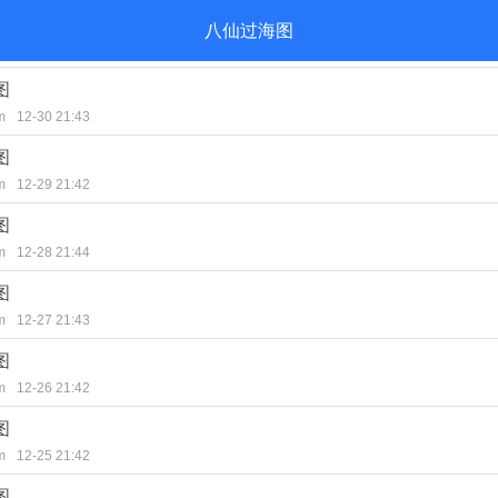
八仙过海图
图
m
12-30 21:43
图
m
12-29 21:42
图
m
12-28 21:44
图
m
12-27 21:43
图
m
12-26 21:42
图
m
12-25 21:42
图