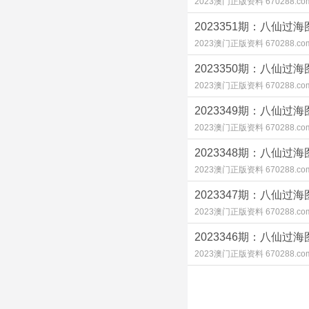
2023澳门正版资料 670288.co
2023351期：八仙过海
2023澳门正版资料 670288.co
2023350期：八仙过海
2023澳门正版资料 670288.co
2023349期：八仙过海
2023澳门正版资料 670288.co
2023348期：八仙过海
2023澳门正版资料 670288.co
2023347期：八仙过海
2023澳门正版资料 670288.co
2023346期：八仙过海
2023澳门正版资料 670288.co