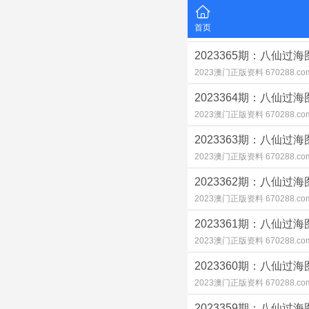
首页
2023365期：八仙过海
2023澳门正版资料 670288.co
2023364期：八仙过海
2023澳门正版资料 670288.co
2023363期：八仙过海
2023澳门正版资料 670288.co
2023362期：八仙过海
2023澳门正版资料 670288.co
2023361期：八仙过海
2023澳门正版资料 670288.co
2023360期：八仙过海
2023澳门正版资料 670288.co
2023359期：八仙过海