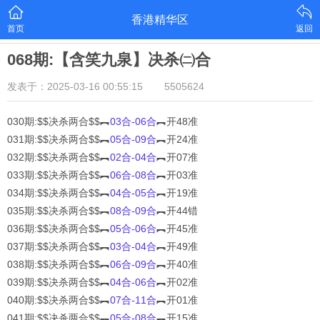
香港精华区
首页
返回
068期:【含笑九泉】决杀㈡合
发表于：2025-03-16 00:55:15
5505624
030期:$$决杀两合$$︻
03合-06合
︻开48准
031期:$$决杀两合$$︻
05合-09合
︻开24准
032期:$$决杀两合$$︻
02合-04合
︻开07准
033期:$$决杀两合$$︻
06合-08合
︻开03准
034期:$$决杀两合$$︻
04合-05合
︻开19准
035期:$$决杀两合$$︻
08合-09合
︻开44错
036期:$$决杀两合$$︻
05合-06合
︻开45准
037期:$$决杀两合$$︻
03合-04合
︻开49准
038期:$$决杀两合$$︻
06合-09合
︻开40准
039期:$$决杀两合$$︻
04合-06合
︻开02准
040期:$$决杀两合$$︻
07合-11合
︻开01准
041期:$$决杀两合$$︻
05合-08合
︻开15准