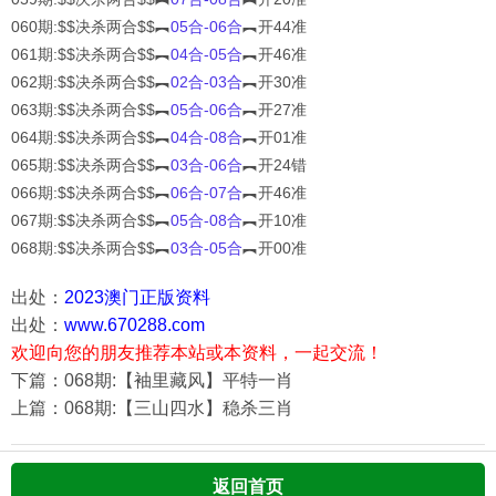
060期:$$决杀两合$$︻
05合-06合
︻开44准
061期:$$决杀两合$$︻
04合-05合
︻开46准
062期:$$决杀两合$$︻
02合-03合
︻开30准
063期:$$决杀两合$$︻
05合-06合
︻开27准
064期:$$决杀两合$$︻
04合-08合
︻开01准
065期:$$决杀两合$$︻
03合-06合
︻开24错
066期:$$决杀两合$$︻
06合-07合
︻开46准
067期:$$决杀两合$$︻
05合-08合
︻开10准
068期:$$决杀两合$$︻
03合-05合
︻开00准
出处：
2023澳门正版资料
出处：
www.670288.com
欢迎向您的朋友推荐本站或本资料，一起交流！
下篇：068期:【袖里藏风】平特一肖
上篇：068期:【三山四水】稳杀三肖
返回首页