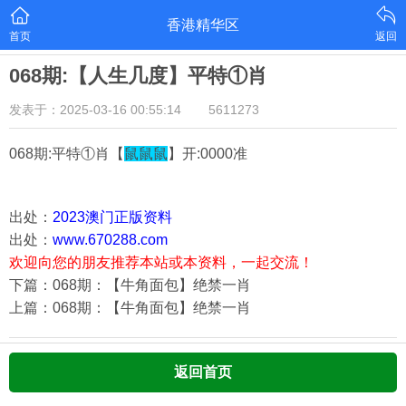
香港精华区
首页
返回
068期:【人生几度】平特①肖
发表于：2025-03-16 00:55:14
5611273
068期:平特①肖【
鼠鼠鼠
】开:0000准
出处：
2023澳门正版资料
出处：
www.670288.com
欢迎向您的朋友推荐本站或本资料，一起交流！
下篇：068期：【牛角面包】绝禁一肖
上篇：068期：【牛角面包】绝禁一肖
返回首页