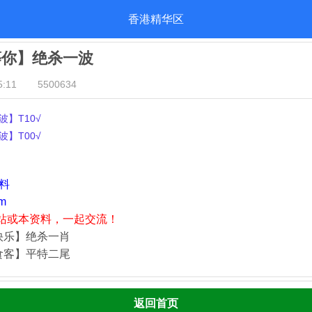
香港精华区
等你】绝杀一波
:11
5500634
】T10√
】T00√
资料
m
站或本资料，一起交流！
快乐】绝杀一肖
食客】平特二尾
返回首页