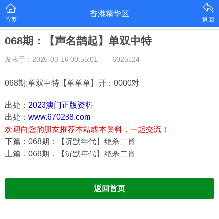
香港精华区
首页
返回
068期：【声名鹊起】单双中特
发表于：2025-03-16 00:55:01
6025524
068期:单双中特【单单单
】开：0000对
出处：
2023澳门正版资料
出处：
www.670288.com
欢迎向您的朋友推荐本站或本资料，一起交流！
下篇：068期：【沉默年代】绝杀二肖
上篇：068期：【沉默年代】绝杀二肖
返回首页