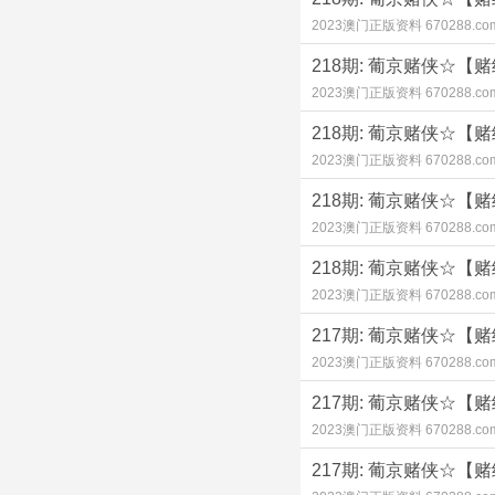
2023澳门正版资料 670288.co
218期: 葡京赌侠☆【
2023澳门正版资料 670288.co
218期: 葡京赌侠☆【
2023澳门正版资料 670288.co
218期: 葡京赌侠☆【
2023澳门正版资料 670288.co
218期: 葡京赌侠☆【
2023澳门正版资料 670288.co
217期: 葡京赌侠☆【
2023澳门正版资料 670288.co
217期: 葡京赌侠☆【
2023澳门正版资料 670288.co
217期: 葡京赌侠☆【