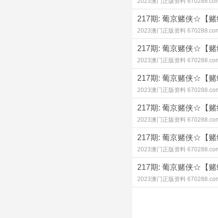
2023澳门正版资料 670288.co
217期: 葡京赌侠☆【
2023澳门正版资料 670288.co
217期: 葡京赌侠☆【
2023澳门正版资料 670288.co
217期: 葡京赌侠☆【
2023澳门正版资料 670288.co
217期: 葡京赌侠☆【
2023澳门正版资料 670288.co
217期: 葡京赌侠☆【
2023澳门正版资料 670288.co
217期: 葡京赌侠☆【
2023澳门正版资料 670288.co