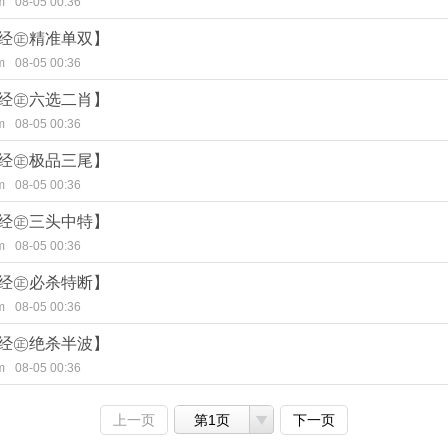
m
08-05 00:36
赌经㊣精准单双】
m
08-05 00:36
赌经㊣六选二肖】
m
08-05 00:36
赌经㊣极品三尾】
m
08-05 00:36
赌经㊣三头中特】
m
08-05 00:36
赌经㊣必杀特断】
m
08-05 00:36
赌经㊣绝杀半波】
m
08-05 00:36
上一页
第1页
下一页