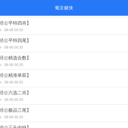
葡京赌侠
赌经㊣平特四肖】
m
08-06 00:35
赌经㊣平特四尾】
m
08-06 00:35
赌经㊣精选合数】
m
08-06 00:35
赌经㊣精准单双】
m
08-06 00:35
赌经㊣六选二肖】
m
08-06 00:35
赌经㊣极品三尾】
m
08-06 00:35
赌经㊣三头中特】