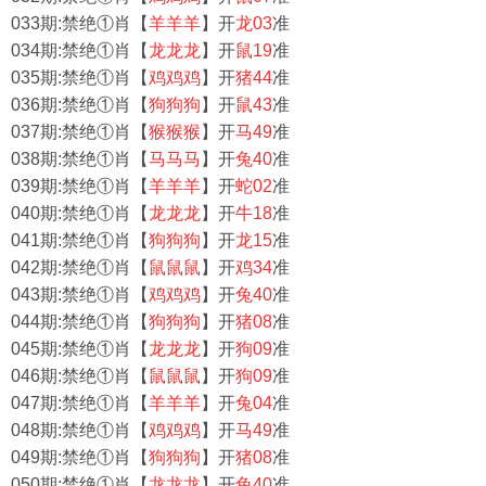
033期:禁绝①肖【
羊羊羊
】开
龙03
准
034期:禁绝①肖【
龙龙龙
】开
鼠19
准
035期:禁绝①肖【
鸡鸡鸡
】开
猪44
准
036期:禁绝①肖【
狗狗狗
】开
鼠43
准
037期:禁绝①肖【
猴猴猴
】开
马49
准
038期:禁绝①肖【
马马马
】开
兔40
准
039期:禁绝①肖【
羊羊羊
】开
蛇02
准
040期:禁绝①肖【
龙龙龙
】开
牛18
准
041期:禁绝①肖【
狗狗狗
】开
龙15
准
042期:禁绝①肖【
鼠鼠鼠
】开
鸡34
准
043期:禁绝①肖【
鸡鸡鸡
】开
兔40
准
044期:禁绝①肖【
狗狗狗
】开
猪08
准
045期:禁绝①肖【
龙龙龙
】开
狗09
准
046期:禁绝①肖【
鼠鼠鼠
】开
狗09
准
047期:禁绝①肖【
羊羊羊
】开
兔04
准
048期:禁绝①肖【
鸡鸡鸡
】开
马49
准
049期:禁绝①肖【
狗狗狗
】开
猪08
准
050期:禁绝①肖【
龙龙龙
】开
兔40
准