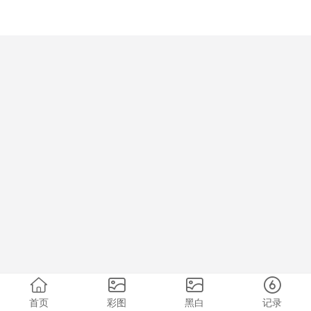
首页
彩图
黑白
记录