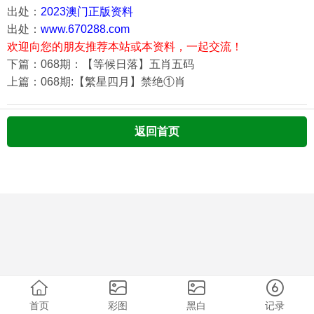
出处：
2023澳门正版资料
出处：
www.670288.com
欢迎向您的朋友推荐本站或本资料，一起交流！
下篇：068期：【等候日落】五肖五码
上篇：068期:【繁星四月】禁绝①肖
返回首页
首页
彩图
黑白
记录