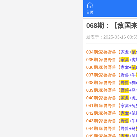
首页
068期：【敌国
发表于：2025-03-16 00:55
034期:家兽野兽【
家禽+
鼠
035期:家兽野兽【
家禽
+虎
036期:家兽野兽【
家禽+
鼠
037期:家兽野兽【
野兽+牛
038期:家兽野兽【
野兽
+狗
039期:家兽野兽【
野兽
+马
040期:家兽野兽【
家禽
+虎
041期:家兽野兽【
家禽+兔
042期:家兽野兽【
家禽
+鼠
043期:家兽野兽【
野兽
+牛
044期:家兽野兽【
野兽+马
045期:家兽野兽【
家禽
+鼠