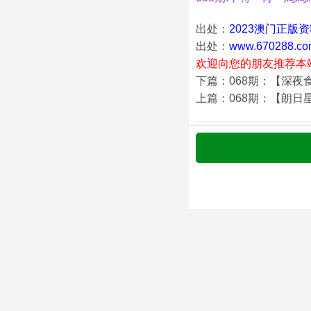
出处：
2023澳门正版
出处：
www.670288.co
欢迎向您的朋友推荐本
下篇：068期：【深夜
上篇：068期：【朗日