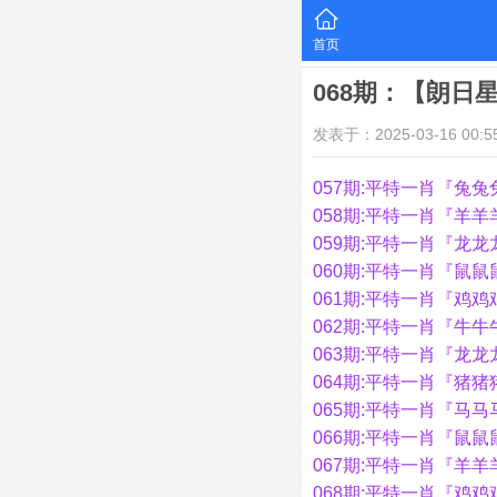
首页
068期：【朗日
发表于：2025-03-16 00:55
057期:平特一肖『兔兔
058期:平特一肖『羊羊
059期:平特一肖『龙龙龙
060期:平特一肖『鼠鼠
061期:平特一肖『鸡鸡鸡
062期:平特一肖『牛牛
063期:平特一肖『龙龙龙
064期:平特一肖『猪猪
065期:平特一肖『马马马
066期:平特一肖『鼠鼠
067期:平特一肖『羊羊羊
068期:平特一肖『鸡鸡鸡