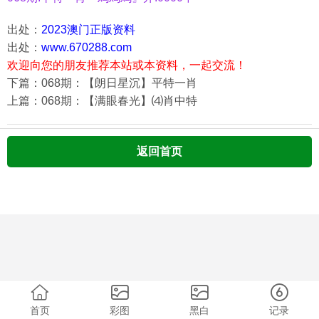
出处：
2023澳门正版资料
出处：
www.670288.com
欢迎向您的朋友推荐本站或本资料，一起交流！
下篇：068期：【朗日星沉】平特一肖
上篇：068期：【满眼春光】⑷肖中特
返回首页
首页
彩图
黑白
记录