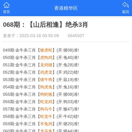
香港精华区
首页
返回
068期：【山后相逢】绝杀3肖
发表于：2025-03-16 00:55:09
5645507
049期:金牛杀三肖【
猴虎蛇
】(开:猪08)准!
050期:金牛杀三肖【
虎狗鸡
】(开:兔40)准!
051期:金牛杀三肖【
龙鸡猪
】(开:兔28)准!
052期:金牛杀三肖【
鸡虎龙
】(开:鸡22)错!
053期:金牛杀三肖【
猪牛狗
】(开:鼠19)准!
054期:金牛杀三肖【
狗虎兔
】(开:兔16)准!
055期:金牛杀三肖【
狗蛇猴
】(开:猪08)准!
056期:金牛杀三肖【
蛇龙鸡
】(开:狗33)准!
057期:金牛杀三肖【
狗马牛
】(开:猴47)准!
058期:金牛杀三肖【
蛇龙牛
】(开:牛42)错!
059期:金牛杀三肖【
羊兔鸡
】(开:猪20)准!
060期:金牛杀三肖【
龙马兔
】(开:猪44)准!