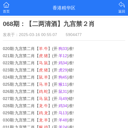
香港精华区
首页
返回
068期：【二两清酒】九宫禁２肖
发表于：2025-03-16 00:55:07
5904477
020期:九宫禁二肖【
羊.牛
】(开:
狗33
)准!
021期:九宫禁二肖【
虎.猪
】(开:
羊12
)准!
022期:九宫禁二肖【
马.鼠
】(开:
鸡34
)准!
023期:九宫禁二肖【
虎.猪
】(开:
虎29
)错!
024期:九宫禁二肖【
鼠.羊
】(开:
狗45
)准!
025期:九宫禁二肖【
马.羊
】(开:
猴11
)准!
026期:九宫禁二肖【
鸡.蛇
】(开:
鼠31
)准!
027期:九宫禁二肖【
马.鼠
】(开:
马49
)错!
028期:九宫禁二肖【
龙.牛
】(开:
鸡34
)准!
029期:九宫禁二肖【
鸡.龙
】(开:
马13
)准!
030期:九宫禁二肖【
龙.羊
】(开:
羊48
)准!
031期:九宫禁二肖【
猴.鸡
】(开:
羊24
)准!