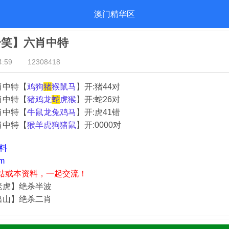
澳门精华区
一笑】六肖中特
:59
12308418
肖中特【
鸡狗
猪
猴鼠马
】开:猪44对
肖中特【
猪鸡龙
蛇
虎猴
】开:蛇26对
肖中特【
牛鼠龙兔鸡马
】开:虎41错
肖中特【
猴羊虎狗猪鼠
】开:0000对
资料
m
站或本资料，一起交流！
老虎】绝杀半波
出山】绝杀二肖