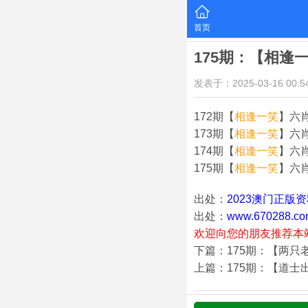
首页
175期：【相逢
发表于：2025-03-16 00:54
172期【
相逢一笑
】六
173期【
相逢一笑
】六
174期【
相逢一笑
】六
175期【
相逢一笑
】六
出处：
2023澳门正版
出处：
www.670288.co
欢迎向您的朋友推荐本
下篇：175期：【两只
上篇：175期：【道士