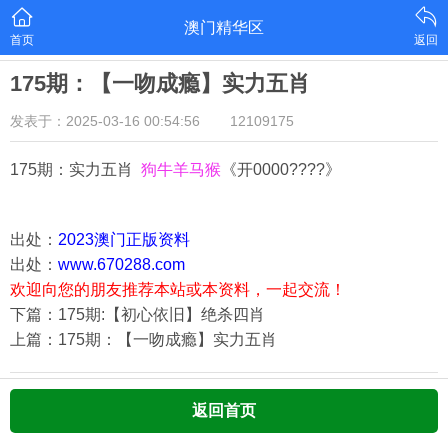
澳门精华区
首页
返回
175期：【一吻成瘾】实力五肖
发表于：2025-03-16 00:54:56
12109175
175期：实力五肖
狗牛羊马猴
《开0000????》
出处：
2023澳门正版资料
出处：
www.670288.com
欢迎向您的朋友推荐本站或本资料，一起交流！
下篇：175期:【初心依旧】绝杀四肖
上篇：175期：【一吻成瘾】实力五肖
返回首页