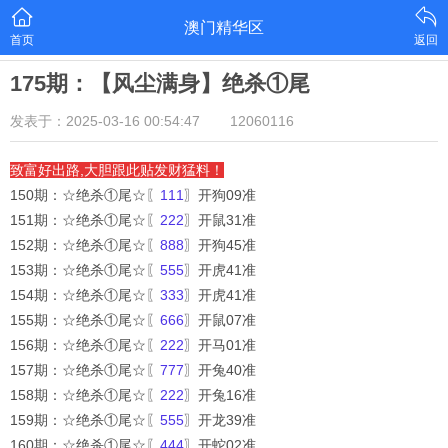
澳门精华区
首页
返回
175期：【风尘满身】绝杀①尾
发表于：2025-03-16 00:54:47
12060116
致富好出路,大胆跟此贴发财猛料！
150期：☆绝杀①尾☆〖
111
〗开狗09准
151期：☆绝杀①尾☆〖
222
〗开鼠31准
152期：☆绝杀①尾☆〖
888
〗开狗45准
153期：☆绝杀①尾☆〖
555
〗开虎41准
154期：☆绝杀①尾☆〖
333
〗开虎41准
155期：☆绝杀①尾☆〖
666
〗开鼠07准
156期：☆绝杀①尾☆〖
222
〗开马01准
157期：☆绝杀①尾☆〖
777
〗开兔40准
158期：☆绝杀①尾☆〖
222
〗开兔16准
159期：☆绝杀①尾☆〖
555
〗开龙39准
160期：☆绝杀①尾☆〖
444
〗开蛇02准