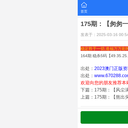
首页
175期：【匆匆
发表于：2025-03-16 00:54
稳定胜于一切,造福万万彩
164期:稳杀5码【
49.35.25
出处：
2023澳门正版
出处：
www.670288.co
欢迎向您的朋友推荐本
下篇：175期：【风尘
上篇：175期：【熬出