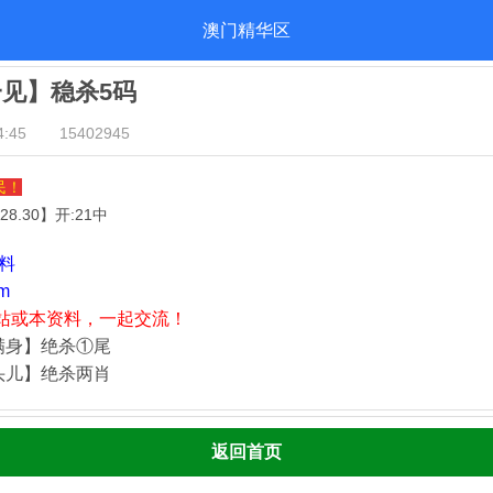
澳门精华区
一见】稳杀5码
:45
15402945
民！
.28.30
】开:21中
资料
m
站或本资料，一起交流！
满身】绝杀①尾
头儿】绝杀两肖
返回首页